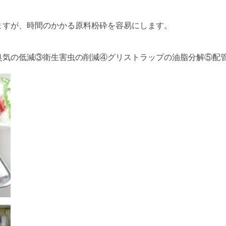
ますが、時間のかかる原料粉砕を容易にします。
臭気の低減③衛生害虫の削減④グリストラップの油脂分解⑤配