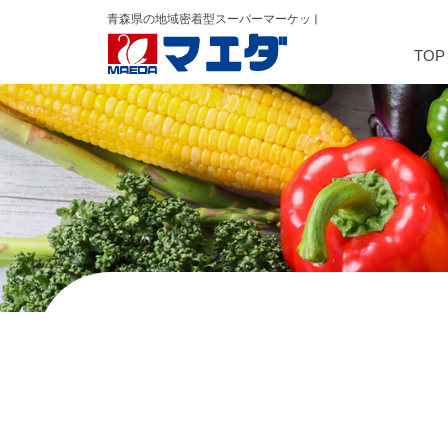
TOP
カード入会のご案内(コジカ
会社概要
会社概要
社長挨拶
会社沿革
社会・地域貢献活動
マエダアリーナ
桜マラソン