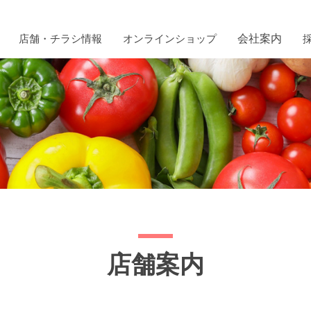
店舗・チラシ情報
オンラインショップ
会社案内
)
店舗サービス
マエダ商品券
提携店
組織図
工場紹介
ソフトバレー
育英会
環境への取り組み
店舗案内